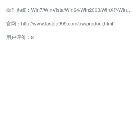
操作系统：Win7/WinVista/Win64/Win2003/WinXP/Win2000/Win98/Win8/Win10/Win2008/Win2012兼容软件
官网：http://www.fastop999.com/ow/product.html
用户评价：8