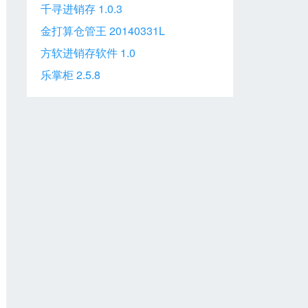
千寻进销存 1.0.3
金打算仓管王 20140331L
方软进销存软件 1.0
乐掌柜 2.5.8