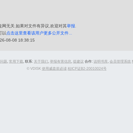
盘网无关.如果对文件有异议,欢迎对其
举报
.
可以
点击这里查看该用户更多公开文件...
8-08 18:38:15
问题
,
常用下载
, 联系:
关于我们
,
举报有害信息
,
提建议
合作:
说明书库
,
会员管理系统
© VDISK
使用威盘前必读
桂ICP证B2-20010024号